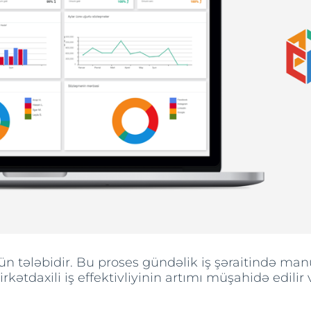
n tələbidir. Bu proses gündəlik iş şəraitində manua
kətdaxili iş effektivliyinin artımı müşahidə edilir