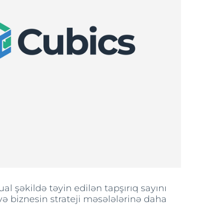
l şəkildə təyin edilən tapşırıq sayını
 və biznesin strateji məsələlərinə daha