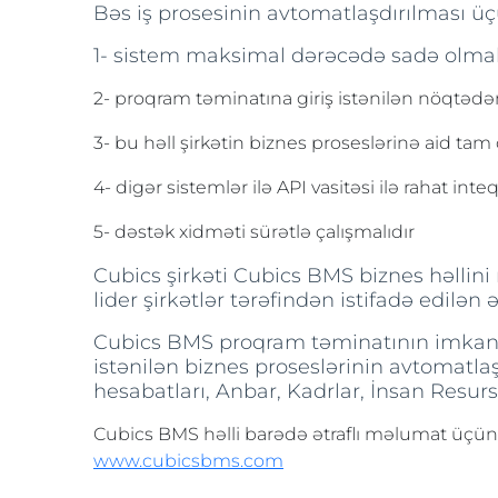
Bəs iş prosesinin avtomatlaşdırılması üç
1- sistem maksimal dərəcədə sadə olmal
2- proqram təminatına giriş istənilən nöqtədən
3- bu həll şirkətin biznes proseslərinə aid tam ö
4- digər sistemlər ilə API vasitəsi ilə rahat int
5- dəstək xidməti sürətlə çalışmalıdır
Cubics şirkəti Cubics BMS biznes həllini
lider şirkətlər tərəfindən istifadə edilə
Cubics BMS proqram təminatının imkanlar
istənilən biznes proseslərinin avtomatlaş
hesabatları, Anbar, Kadrlar, İnsan Resursl
Cubics BMS həlli barədə ətraflı məlumat üçün
www.cubicsbms.com