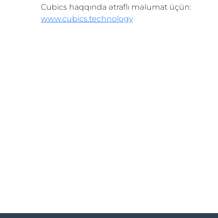
Cubics haqqında ətraflı məlumat üçün:
www.cubics.technology