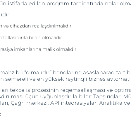
ün istifadə edilən proqram təminatında nələr olmal
ıdır
 və cihazdan reallaşdırılmalıdır
zəlləşidirilə bilən olmalıdır
eqrasiya imkanlarına malik olmalıdır
 məhz bu “olmalıdır” bəndlərinə əsaslanaraq tərti
n ən səmərəli və ən yüksək reytinqli biznes avtomatl
ı təkcə iş prosesinin rəqəmsallaşması və optimal
dırılması üçün uyğunlaşdırıla bilər: Tapşırıqlar, M
arı, Çağrı mərkəzi, API inteqrasiyalar, Analitika və 
: