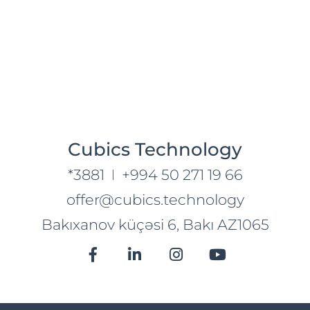
Cubics Technology
*3881
+994 50 271 19 66
|
offer@cubics.technology
Bakıxanov küçəsi 6, Bakı AZ1065