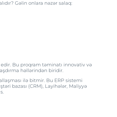
ıdır? Gəlin onlara nəzər salaq:
b edir. Bu proqram təminatı innovativ və
aşdırma həllərindən biridir.
laşması ilə bitmir. Bu ERP sistemi
üştəri bazası (CRM), Layihələr, Maliyyə
s.