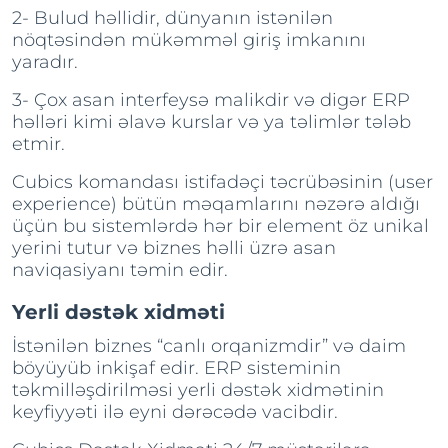
2- Bulud həllidir, dünyanın istənilən
nöqtəsindən mükəmməl giriş imkanını
yaradır.
3- Çox asan interfeysə malikdir və digər ERP
həlləri kimi əlavə kurslar və ya təlimlər tələb
etmir.
Cubics komandası istifadəçi təcrübəsinin (user
experience) bütün məqamlarını nəzərə aldığı
üçün bu sistemlərdə hər bir element öz unikal
yerini tutur və biznes həlli üzrə asan
naviqasiyanı təmin edir.
Yerli dəstək xidməti
İstənilən biznes “canlı orqanizmdir” və daim
böyüyüb inkişaf edir. ERP sisteminin
təkmilləşdirilməsi yerli dəstək xidmətinin
keyfiyyəti ilə eyni dərəcədə vacibdir.