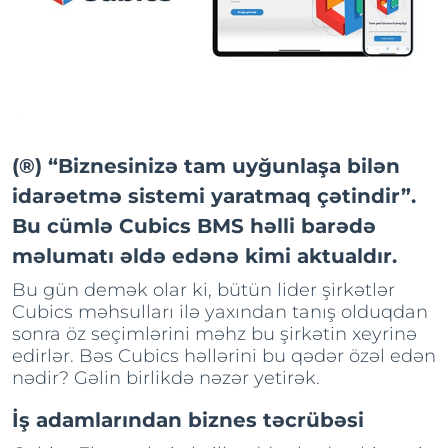
(®) “Biznesinizə tam uyğunlaşa bilən
idarəetmə sistemi yaratmaq çətindir”.
Bu cümlə Cubics BMS həlli barədə
məlumatı əldə edənə kimi aktualdır.
Bu gün demək olar ki, bütün lider şirkətlər
Cubics məhsulları ilə yaxından tanış olduqdan
sonra öz seçimlərini məhz bu şirkətin xeyrinə
edirlər. Bəs Cubics həllərini bu qədər özəl edən
nədir? Gəlin birlikdə nəzər yetirək.
İş adamlarından biznes təcrübəsi