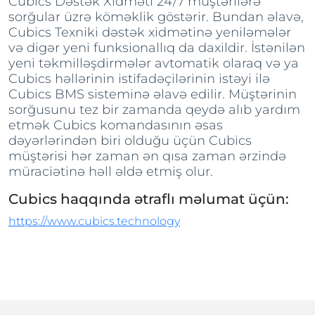
Cubics Dəstək Xidməti 24/7 müştərilərə
sorğular üzrə köməklik göstərir. Bundan əlavə,
Cubics Texniki dəstək xidmətinə yeniləmələr
və digər yeni funksionallıq da daxildir. İstənilən
yeni təkmilləşdirmələr avtomatik olaraq və ya
Cubics həllərinin istifadəçilərinin istəyi ilə
Cubics BMS sisteminə əlavə edilir. Müştərinin
sorğusunu tez bir zamanda qeydə alıb yardım
etmək Cubics komandasının əsas
dəyərlərindən biri olduğu üçün Cubics
müştərisi hər zaman ən qısa zaman ərzində
müraciətinə həll əldə etmiş olur.
Cubics haqqında ətraflı məlumat üçün:
https://www.cubics.technology