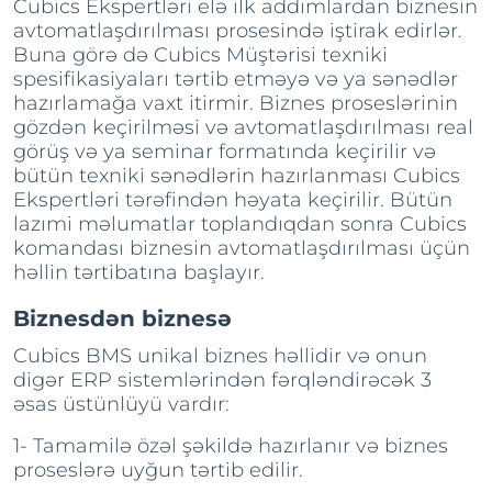
Cubics Ekspertləri elə ilk addımlardan biznesin
avtomatlaşdırılması prosesində iştirak edirlər.
Buna görə də Cubics Müştərisi texniki
spesifikasiyaları tərtib etməyə və ya sənədlər
hazırlamağa vaxt itirmir. Biznes proseslərinin
gözdən keçirilməsi və avtomatlaşdırılması real
görüş və ya seminar formatında keçirilir və
bütün texniki sənədlərin hazırlanması Cubics
Ekspertləri tərəfindən həyata keçirilir. Bütün
lazımi məlumatlar toplandıqdan sonra Cubics
komandası biznesin avtomatlaşdırılması üçün
həllin tərtibatına başlayır.
Biznesdən biznesə
Cubics BMS unikal biznes həllidir və onun
digər ERP sistemlərindən fərqləndirəcək 3
əsas üstünlüyü vardır:
1- Tamamilə özəl şəkildə hazırlanır və biznes
proseslərə uyğun tərtib edilir.