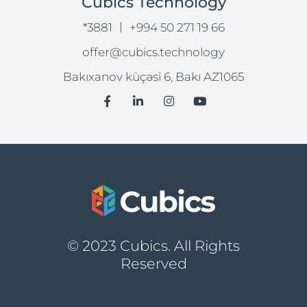
Cubics Technology
|
*3881
+994 50 271 19 66
offer@cubics.technology
Bakıxanov küçəsi 6, Bakı AZ1065
© 2023 Cubics. All Rights
Reserved